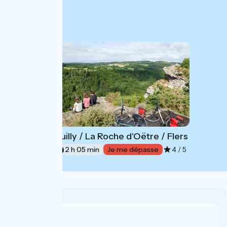
Pont d'Ouilly / La Roche d'Oëtre / Flers
5
31 km
2 h 05 min
Je me dépasse
4 / 5