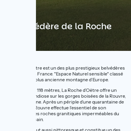
Le Belvédère de la Roche
d'Oëtre
La Roche d’Oëtre est un des plus prestigieux belvédères
de l’Ouest de la France. "Espace Naturel sensible" classé
au coeur de la plus ancienne montagne d’Europe.
Du haut de ses 118 mètres, La Roche d’Oëtre offre un
panorama grandiose sur les gorges boisées de la Rouvre,
affluent de l’Orne. Après un périple d’une quarantaine de
kilomètres, la Rouvre effectue l’essentiel de son
parcours sur les roches granitiques imperméables du
Massif armoricain.
Sa vallée est tout aussi pittoresque et constitue un des