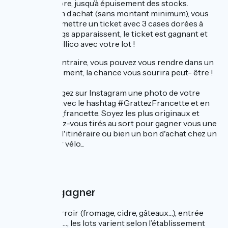
au 30 septembre, jusqu’à épuisement des stocks.
Sous condition d’achat (sans montant minimum), vous
vous verrez remettre un ticket avec 3 cases dorées à
gratter. Si 3 coqs apparaissent, le ticket est gagnant et
vous repartez illico avec votre lot !
Dans le cas contraire, vous pouvez vous rendre dans un
autre établissement, la chance vous sourira peut- être !
Et sinon, partagez sur Instagram une photo de votre
voyage à vélo avec le hashtag #GrattezFrancette et en
taguant @velo_francette. Soyez les plus originaux et
peut-être serez-vous tirés au sort pour gagner vous une
nuit autour de l'itinéraire ou bien un bon d'achat chez un
équipementier vélo...
Les lots à gagner
Produits du terroir (fromage, cidre, gâteaux…), entrée
gratuite, badge…, les lots varient selon l’établissement