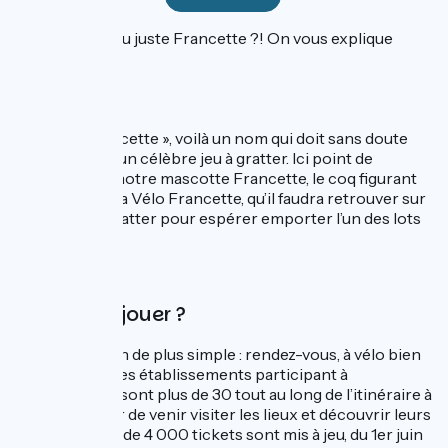
Mais c’est qui au juste Francette ?! On vous explique
tout !
Le jeu
« Grattez Francette », voilà un nom qui doit sans doute
vous évoquer un célèbre jeu à gratter. Ici point de
cochon, c’est notre mascotte Francette, le coq figurant
sur le logo de la Vélo Francette, qu’il faudra retrouver sur
les tickets à gratter pour espérer emporter l’un des lots
mis en jeu.
Comment jouer ?
Pour jouer, rien de plus simple : rendez-vous, à vélo bien
sûr, dans l’un des établissements participant à
l’opération. Ils sont plus de 30 tout au long de l’itinéraire à
vous proposer de venir visiter les lieux et découvrir leurs
produits. Près de 4 000 tickets sont mis à jeu, du 1er juin