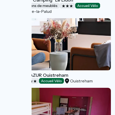
La Roulotte - Camping "Le Lidon"
Gîtes et locations de meublés
Accueil Vélo
Saint-Hilaire-la-Palud
Hôtel THALAZUR Ouistreham
Ouistreham
Hôtels
Accueil Vélo