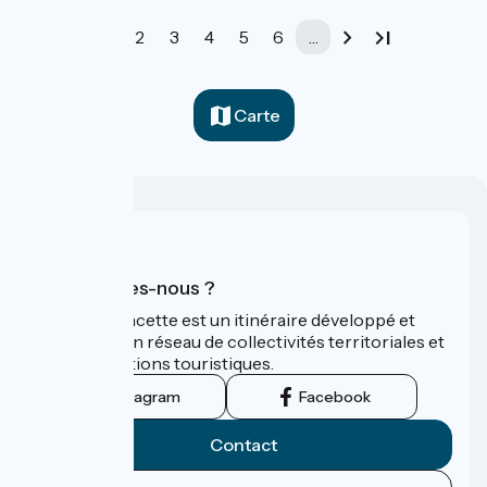
1
2
3
4
5
6
…
Carte
Qui sommes-nous ?
La Vélo Francette est un itinéraire développé et
promu par un réseau de collectivités territoriales et
leurs institutions touristiques.
Instagram
Facebook
Contact