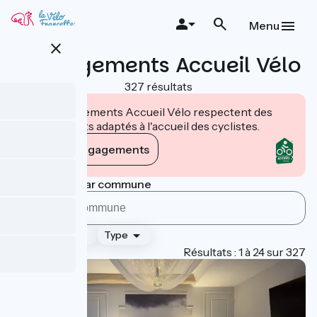
Aller
au
Menu
contenu
close
principal
Hébergements Accueil Vélo
327 résultats
Les établissements Accueil Vélo respectent des
engagements adaptés à l'accueil des cyclistes.
Voir les engagements
Rechercher par commune
Classement
Type
Page 1
Résultats : 1 à 24 sur 327