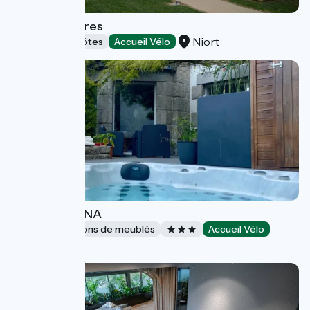
Logis de Sèvres
Niort
Chambres d'Hôtes
Accueil Vélo
VILLA MEDENA
Gîtes et locations de meublés
Accueil Vélo
Mayenne