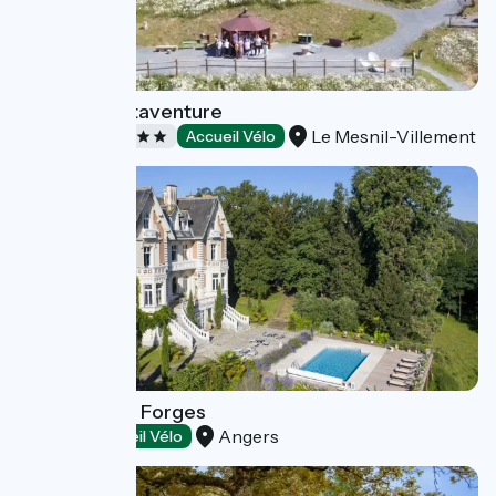
Camping Kotaventure
Le Mesnil-Villement
Campings
Accueil Vélo
Château des Forges
Angers
Hôtels
Accueil Vélo