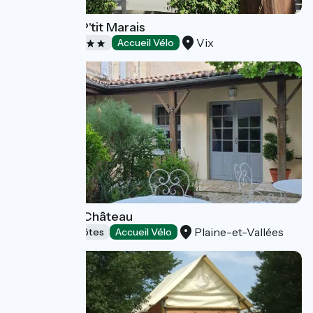
Camping Ô P'tit Marais
Vix
Campings
Accueil Vélo
Le Relais du Château
Plaine-et-Vallées
Chambres d'Hôtes
Accueil Vélo