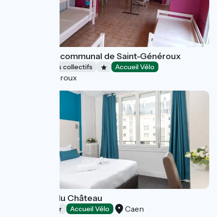
Gîte d'étape communal de Saint-Généroux
Hébergements collectifs
Accueil Vélo
Saint-Généroux
Logis Hôtel du Château
Caen
Hôtels
Accueil Vélo