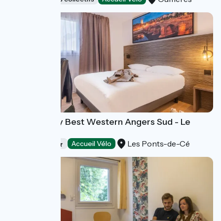
Sure hotel By Best Western Angers Sud - Le
Village 49
Les Ponts-de-Cé
Hôtels
Accueil Vélo