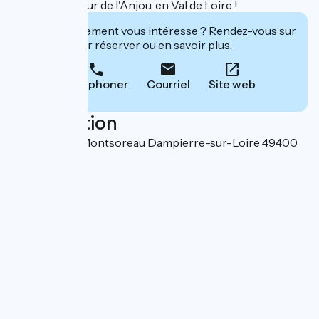
Saumur, au cœur de l'Anjou, en Val de Loire !
Cet établissement vous intéresse ? Rendez-vous sur
leur site pour réserver ou en savoir plus.
Téléphoner
Courriel
Site web
Localisation
540 route de Montsoreau Dampierre-sur-Loire 49400
Saumur