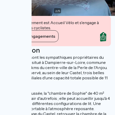
2
/
5
Cet établissement est Accueil Vélo et s'engage à
accueillir des cyclistes.
Voir ses engagements
Description
Jean et Sylvie sont les sympathiques propriétaires du
“Petit Hureau”, situé à Dampierre-sur-Loire, commune
de Saumur, à 4 kms du centre-ville de la Perle de l'Anjou.
Ils vous ont réservé, au sein de leur Castel, trois belles
chambres familiales d'une capacité totale possible de 11
personnes.
En rez-de-chaussée, la "chambre de Sophie" de 40 m²
avec son petit air d'autrefois ; elle peut accueillir jusqu'à 4
personnes, en différentes configurations de lit. Une
chambre confortable à l’atmosphère reposante.
Au premier étage du Castel, retrouvez la chambre de la