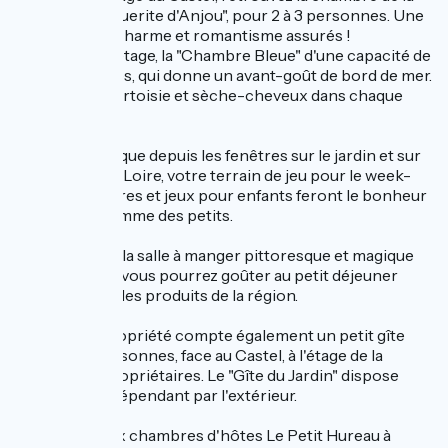
célèbre "Marguerite d'Anjou", pour 2 à 3 personnes. Une
chambre aux charme et romantisme assurés !
Au deuxième étage, la "Chambre Bleue" d'une capacité de
2 à 4 personnes, qui donne un avant-goût de bord de mer.
Plateau de courtoisie et sèche-cheveux dans chaque
chambre.
Vue panoramique depuis les fenêtres sur le jardin et sur
les bords de la Loire, votre terrain de jeu pour le week-
end ! Balançoires et jeux pour enfants feront le bonheur
des grands comme des petits.
Le matin, dans la salle à manger pittoresque et magique
en troglodyte, vous pourrez goûter au petit déjeuner
"maison" avec les produits de la région.
A savoir : la propriété compte également un petit gîte
pour deux personnes, face au Castel, à l'étage de la
maison des propriétaires. Le "Gîte du Jardin" dispose
d'un accès indépendant par l'extérieur.
Bon séjour aux chambres d'hôtes Le Petit Hureau à