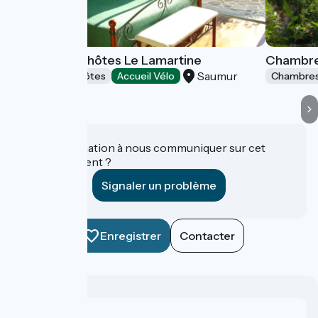
Chambres d'hôtes Le Lamartine
Chambres
Saumur
Chambres d'Hôtes
Accueil Vélo
Chambres
Une information à nous communiquer sur cet
établissement ?
Signaler un problème
Enregistrer
Contacter