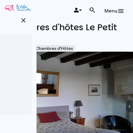
Aller
au
Menu
contenu
close
principal
Chambres d'hôtes Le Petit
Hureau
Accueil Vélo
Chambres d'Hôtes