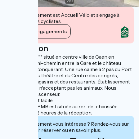
2
/
9
Cet établissement est Accueil Vélo et s'engage à
accueillir des cyclistes.
Voir ses engagements
Description
Hôtel de Caen ** situé en centre ville de Caen en
Normandie, à mi-chemin entre la Gare et le château
Guillaume Le Conquérant. Une rue calme à 2 pas du Port
de plaisance, du théâtre et du Centre des congrès,
proche des magasins et des restaurants. Établissement
non-fumeur et n'acceptant pas les animaux. Nous
n'avons pas d'ascenseur.
Stationnement facile.
Une chambre PMR est située au rez-de-chaussée.
Fermeture à 22 heures de la réception.
Cet établissement vous intéresse ? Rendez-vous sur
leur site pour réserver ou en savoir plus.