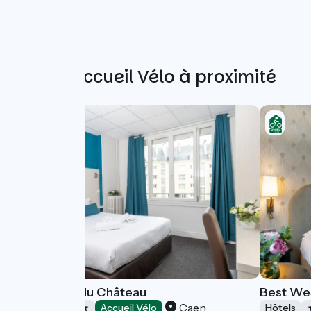
Autres Accueil Vélo à proximité
Logis Hôtel du Château
Best We
Caen
Hôtels
Accueil Vélo
Hôtels