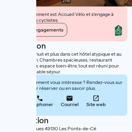
2
/
19
Cet établissement est Accueil Vélo et s'engage à
accueillir des cyclistes.
Voir ses engagements
Description
Profitez d’une nuit et plus dans cet hôtel atypique et au
charme certain. Chambres spacieuses, restaurant
gastronomique, espace bien-être, tout est réuni pour
passer un agréable séjour.
Cet établissement vous intéresse ? Rendez-vous sur
leur site pour réserver ou en savoir plus.
Téléphoner
Courriel
Site web
Localisation
10 port des Noues 49130 Les Ponts-de-Cé