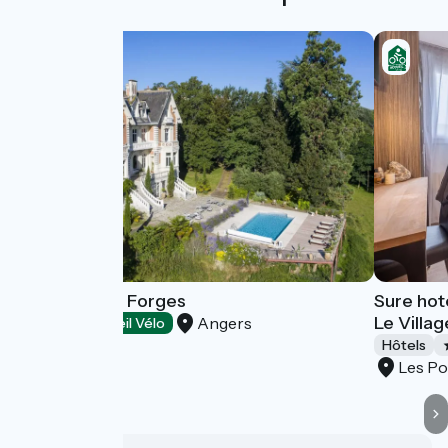
Château des Forges
Sure hot
Le Villa
Angers
Hôtels
Accueil Vélo
Hôtels
Les P