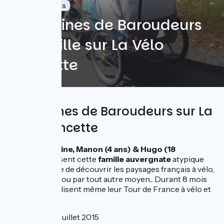
Avec les enfants
Les Graines de Baroudeurs
en famille sur La Vélo
Francette
Les Graines de Baroudeurs sur La
Vélo Francette
Cédric, Caroline, Manon (4 ans) & Hugo (18
mois)
composent cette
famille
auvergnate
atypique
qui n'a de cesse de découvrir les paysages français à vélo,
à pied, en luge, ou par tout autre moyen... Durant 8 mois
en 2016, ils réalisent même leur Tour de France à vélo et
en famille !
3 jours - juillet 2015