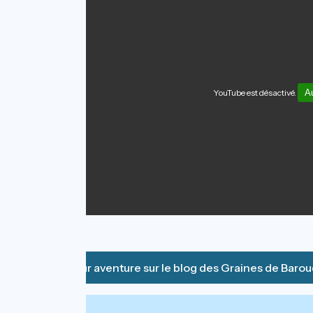
YouTube est désactivé.
Au
Savourez leur aventure sur le blog des Graines de Baro