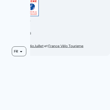
Accueil Vélo Pro
Espace Presse
Espace Pro
Mentions légales
Confidentialité
Contact
Réalisation :
StudioJuillet
et
France Vélo Tourisme
FR