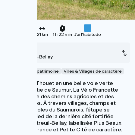
21 km
1 h 22 min
J'ai l'habitude
Saumur
Montreuil-Bellay
Nature & petit patrimoine
Villes & Villages de caractère
Longeant le Thouet en une belle voie verte
jusqu’à la sortie de Saumur, La Vélo Francette
utilise ensuite des chemins agricoles et des
petites routes. À travers villages, champs et
coteaux viticoles du Saumurois, l’étape se
termine au pied de la dernière cité fortifiée
d’Anjou, Montreuil-Bellay, labellisée Plus Beaux
Détours de France et Petite Cité de caractère.