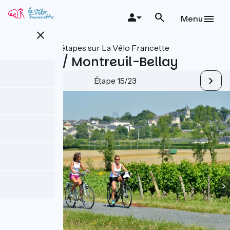
Aller
au
Menu
contenu
close
principal
Toutes les étapes sur La Vélo Francette
Saumur / Montreuil-Bellay
Étape 15/23