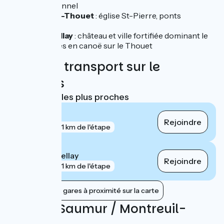
bateau traditionnel
Artannes-sur-Thouet
: église St-Pierre, ponts
mégalithiques
Montreuil-Bellay
: château et ville fortifiée dominant le
Thouet, balades en canoë sur le Thouet
Trains et transport sur le
parcours
Gares SNCF les plus proches
Saumur
Rejoindre
gare
1 km de l'étape
Montreuil-Bellay
Rejoindre
gare
1 km de l'étape
Afficher les gares à proximité sur la carte
Avis sur Saumur / Montreuil-