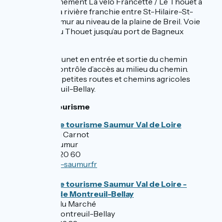
Suivre le jalonnement La vélo Francette / Le Thouet à
Vélo une fois la rivière franchie entre St-Hilaire-St-
Florent et Saumur au niveau de la plaine de Breil. Voie
verte le long du Thouet jusqu’au port de Bagneux
(Saumur).
Attention
, à Munet en entrée et sortie du chemin
carrossable, contrôle d’accès au milieu du chemin.
Alternance de petites routes et chemins agricoles
jusqu’à Montreuil-Bellay.
Offices de Tourisme
Office de tourisme Saumur Val de Loire
8 bis quai Carnot
49415 Saumur
02 41 40 20 60
infos@ot-saumur.fr
Office de tourisme Saumur Val de Loire -
Bureau de Montreuil-Bellay
41 place du Marché
49260 Montreuil-Bellay