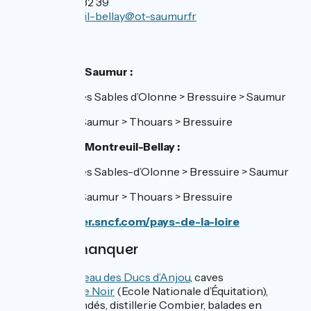
02 41 52 32 39
mont
reuil-bellay@ot-saumur.fr
SNCF
Gare de Saumur :
TER ligne 14 Les Sables d’Olonne > Bressuire > Saumur
TER ligne 10 , Saumur > Thouars > Bressuire
Gare de Montreuil-Bellay :
TER ligne 14 Les Sables-d’Olonne > Bressuire > Saumur
TER ligne 10 , Saumur > Thouars > Bressuire
https://www.ter.sncf.com/pays-de-la-loire
À ne pas manquer
Saumur
:
château des Ducs d’Anjou
, caves
viticoles,
Cadre Noir
(Ecole Nationale d’Équitation),
musée des Blindés, distillerie Combier, balades en