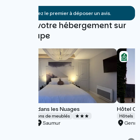
Bellay
Soyez le premier à déposer un avis.
Trouvez votre hébergement sur
cette étape
Gîte la Tête dans les Nuages
Hôtel Ch
Gîtes et locations de meublés
Hôtels
Saumur
Genne
Accueil Vélo