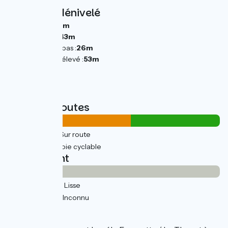
Pentes et dénivelé
Montées :
56m
Descentes :
43m
Point le plus bas :
26m
Point le plus élevé :
53m
Types de routes
12km
(58%) Sur route
9km
(42%) Voie cyclable
Revêtement
0.36km
(2%) Lisse
20km
(98%) Inconnu
L’itinéraire