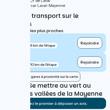
Gare
SNCF de Laval
Navettes car Laval-Mayenne
Trains et transport sur le
parcours
Gares SNCF les plus proches
Laval
Rejoindre
gare
6 km de l'étape
Montsûrs
Rejoindre
gare
10 km de l'étape
Afficher les gares à proximité sur la carte
Avis sur Se mettre au vert au
cœur des vallées de la Mayenne
Soyez le premier à déposer un avis.