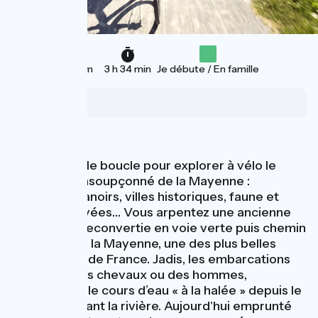
54 km
3 h 34 min
Je débute / En famille
Mayenne
Au fil de l'eau
Voici une belle boucle pour explorer à vélo le
patrimoine insoupçonné de la Mayenne :
châteaux, manoirs, villes historiques, faune et
flore préservées… Vous arpentez une ancienne
voie ferrée reconvertie en voie verte puis chemin
de halage de la Mayenne, une des plus belles
voies vertes de France. Jadis, les embarcations
tirées par des chevaux ou des hommes,
remontaient le cours d’eau « à la halée » depuis le
chemin bordant la rivière. Aujourd'hui emprunté