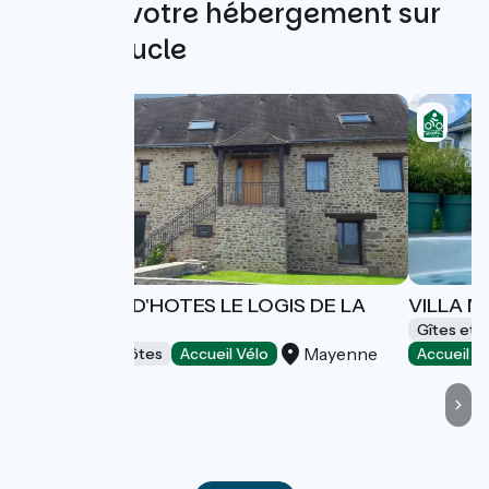
Trouvez votre hébergement sur
cette boucle
CHAMBRES D'HOTES LE LOGIS DE LA
VILLA 
VANNERIE
Gîtes et 
Mayenne
Chambres d'Hôtes
Accueil Vélo
Accueil V