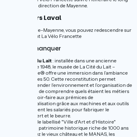
de la rivière en direction de Mayenne.
Liaison vers Laval
À Saint-Jean-de-Mayenne, vous pouvez redescendre sur
Laval en suivant La Vélo Francette
À ne pas manquer
La Cité du Lait
: installée dans une ancienne
laiterie de 1948, le musée de La Cité du Lait –
Lactopôle® offre une immersion dans l’ambiance
des années 50. Cette reconstitution permet
d’appréhender l’environnement et l’organisation de
la laiterie, de comprendre quels étaient les métiers
et les savoir-faire aux prémices de
l’industrialisation grâce aux machines et aux outils
qu'utilisaient les salariés pour fabriquer le
camembert et le beurre.
Laval :
ville labellisé "Ville d'Art et d'Histoire"
pour son patrimoine historique riche de 1000 ans
découvrez le vieux château et le MANAS, les