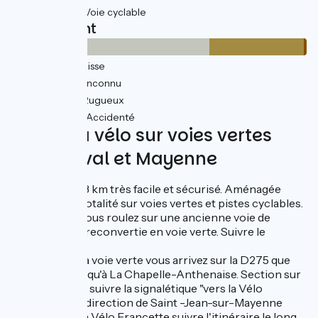
32km
(57%) Voie cyclable
Revêtement
12km
(22%) Lisse
25km
(45%) Inconnu
18km
(32%) Rugueux
0.57km
(1%) Accidenté
Balade à vélo sur voies vertes
entre Laval et Mayenne
Itinéraire de 53 km très facile et sécurisé. Aménagée
dans sa quasi totalité sur voies vertes et pistes cyclables.
De Mayenne vous roulez sur une ancienne voie de
chemin de fer reconvertie en voie verte. Suivre le
balisage.
À la sortie de la voie verte vous arrivez sur la D275 que
vous suivez jusqu'à La Chapelle-Anthenaise. Section sur
petites routes, suivre la signalétique "vers la Vélo
Francette" en direction de Saint -Jean-sur-Mayenne
Une fois sur La Vélo Francette suivre l'itinéraire le long