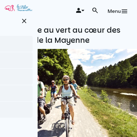
Aller
au
Menu
contenu
close
principal
Se mettre au vert au cœur des
vallées de la Mayenne