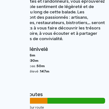
par les cyclistes et randonneurs, vous éprouverez
un irrépressible sentiment de légèreté et de
liberté tout au long de cette balade. Les
mayennais sont des passionnés : artisans,
paysans, hôtes, restaurateurs, bistrotiers,... seront
toujours prêts à vous faire découvrir les trésors
de leur territoire, à vous écouter et à partager
des moments de convivialité.
Pentes et dénivelé
Montées :
236m
Descentes :
230m
Point le plus bas :
50m
Point le plus élevé :
147m
Types de routes
24km
(43%) Sur route