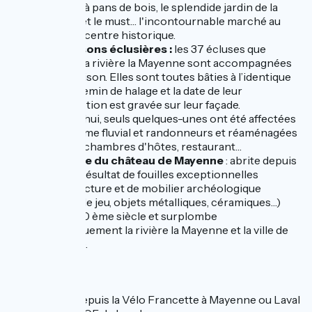
maisons à pans de bois, le splendide jardin de la
Perrine et le must… l'incontournable marché au
cœur du centre historique.
Les maisons éclusières :
les 37 écluses que
compte la rivière la Mayenne sont accompagnées
d’une maison. Elles sont toutes bâties à l’identique
sur le chemin de halage et la date de leur
construction est gravée sur leur façade.
Aujourd'hui, seuls quelques-unes ont été affectées
au tourisme fluvial et randonneurs et réaménagées
en gîtes, chambres d'hôtes, restaurant…
Le musée du château de Mayenne
: abrite depuis
2008 le résultat de fouilles exceptionnelles
d'architecture et de mobilier archéologique
(pièces de jeu, objets métalliques, céramiques…)
date du 10 ème siècle et surplombe
magnifiquement la rivière la Mayenne et la ville de
Mayenne.
Accès
À vélo
depuis la Vélo Francette à Mayenne ou Laval