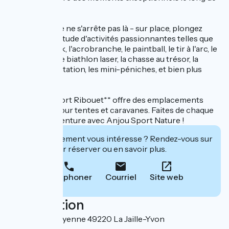
la Mayenne.
Mais l'aventure ne s'arrête pas là - sur place, plongez
dans une multitude d'activités passionnantes telles que
le canoë-kayak, l'acrobranche, le paintball, le tir à l'arc, le
Fun Archery, le biathlon laser, la chasse au trésor, la
course d'orientation, les mini-péniches, et bien plus
encore !
Le Camping Port Ribouet** offre des emplacements
accueillants pour tentes et caravanes. Faites de chaque
instant une aventure avec Anjou Sport Nature !
Cet établissement vous intéresse ? Rendez-vous sur
leur site pour réserver ou en savoir plus.
Téléphoner
Courriel
Site web
Localisation
Route de la Mayenne 49220 La Jaille-Yvon