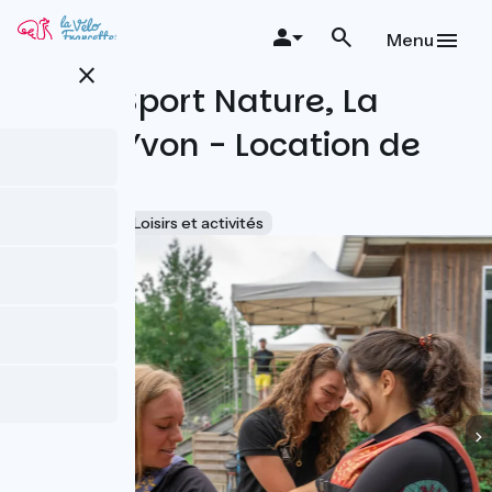
Aller
au
Menu
contenu
close
principal
Anjou Sport Nature, La
Jaille-Yvon - Location de
pédalo
Accueil Vélo
Loisirs et activités