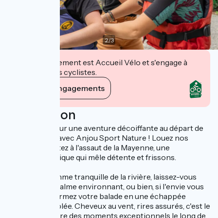
2
/
3
Cet établissement est Accueil Vélo et s'engage à
accueillir des cyclistes.
Voir ses engagements
Description
Embarquez pour une aventure décoiffante au départ de
La Jaille-Yvon avec Anjou Sport Nature ! Louez nos
balados et partez à l'assaut de la Mayenne, une
expérience unique qui mêle détente et frissons.
Pédalez au rythme tranquille de la rivière, laissez-vous
bercer par le calme environnant, ou bien, si l'envie vous
prend, transformez votre balade en une échappée
cycliste endiablée. Cheveux au vent, rires assurés, c'est le
moment de vivre des moments exceptionnels le long de