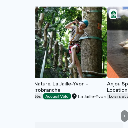
Anjou Sport Nature, La Jaille-Yvon -
Anjou Spo
Parcours accrobranche
Location
La Jaille-Yvon
Loisirs et activités
Accueil Vélo
Loisirs et 