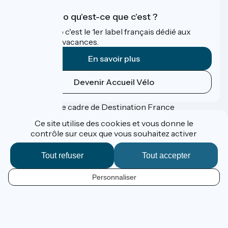
Accueil Vélo qu'est-ce que c'est ?
Accueil Vélo c'est le 1er label français dédié aux
cyclistes en vacances.
En savoir plus
Devenir Accueil Vélo
Financé dans le cadre de Destination France
Ce site utilise des cookies et vous donne le
contrôle sur ceux que vous souhaitez activer
Accueil Vélo Pro
Tout refuser
Tout accepter
Espace Presse
Espace Pro
Personnaliser
Mentions légales
FR
Confidentialité
Contact
Réalisation :
StudioJuillet
et
France Vélo Tourisme