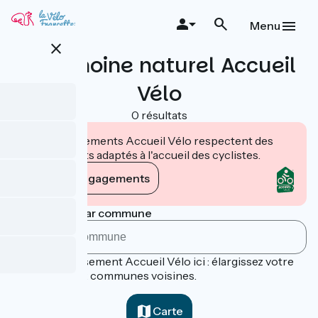
Aller
au
Menu
contenu
close
principal
Patrimoine naturel Accueil
Vélo
0 résultats
Les établissements Accueil Vélo respectent des
engagements adaptés à l'accueil des cyclistes.
Voir les engagements
Rechercher par commune
Aucun établissement Accueil Vélo ici : élargissez votre
recherche aux communes voisines.
Carte