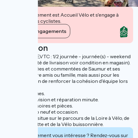
2
/
9
Cet établissement est Accueil Vélo et s'engage à
accueillir des cyclistes.
Voir ses engagements
Description
- Location VAE,VTC : 1/2 journée - journée(s) - weekend
(avec possibilité de livraison voir condition en magasin).
- Balades guidées et commentées de Saumur et ses
alentours. Entre amis ou famille, mais aussi pour les
entreprises afin de renforcer la cohésion d'équipe lors
de séminaires.
- Sortie à thèmes.
- Entretien, révision et réparation minute.
- Vente accessoires et pièces.
- Vente de vélo neuf et occasion.
Le magasin se situe sur le parcours de la Loire à Vélo, de
la Vélo Francette et de la Vélo buissonnière.
Cet établissement vous intéresse ? Rendez-vous sur