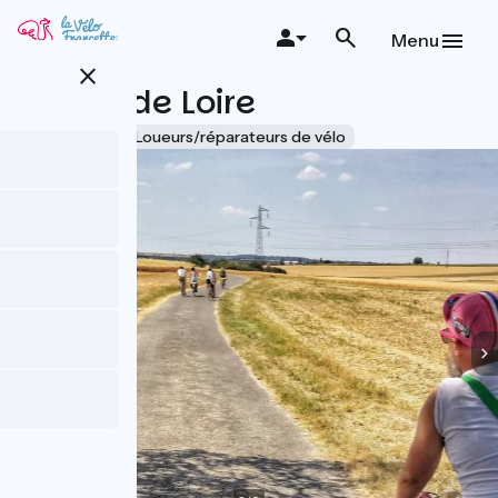
Aller
au
Menu
contenu
close
principal
Cycl'O de Loire
Accueil Vélo
Loueurs/réparateurs de vélo