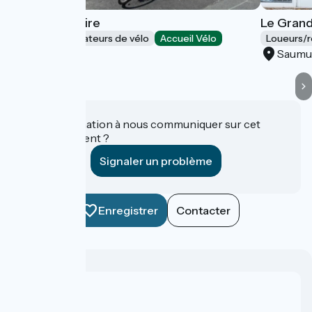
Cycl'O de Loire
Le Grand
Loueurs/réparateurs de vélo
Accueil Vélo
Loueurs/r
Saumur
Saumu
Une information à nous communiquer sur cet
établissement ?
Signaler un problème
Enregistrer
Contacter