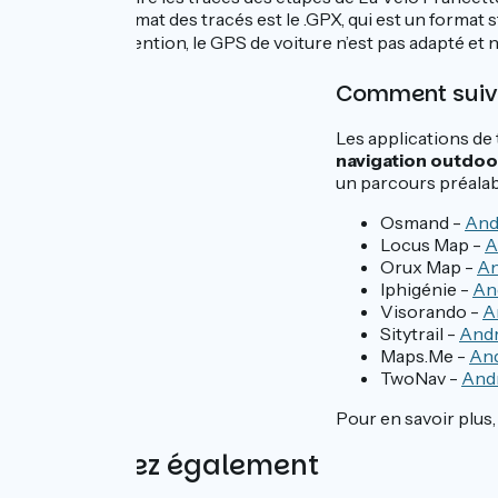
Le format des tracés est le .GPX, qui est un format
⚠️ Attention, le GPS de voiture n’est pas adapté et n
Comment suivr
Les applications de
navigation outdo
un parcours préalab
Osmand -
And
Locus Map -
A
Orux Map -
An
Iphigénie -
An
Visorando -
A
Sitytrail -
Andr
Maps.Me -
An
TwoNav -
And
Pour en savoir plus,
Découvrez également