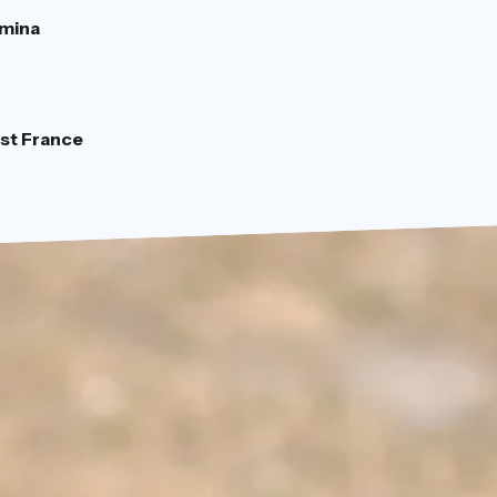
amina
st France