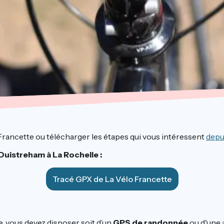
Francette ou télécharger les étapes qui vous intéressent
depu
Ouistreham à La Rochelle :
Tracé GPX de La Vélo Francette
e, vous devez disposer soit d’un
GPS de randonnée
ou d'une