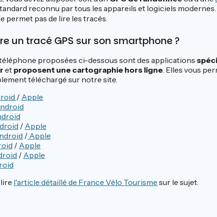
 standard reconnu par tous les appareils et logiciels modernes.
e permet pas de lire les tracés.
e un tracé GPS sur son smartphone ?
 téléphone proposées ci-dessous sont des applications
spéci
or
et
proposent une cartographie hors ligne
. Elles vous pe
lement téléchargé sur notre site.
roid
/
Apple
ndroid
droid
droid
/
Apple
ndroid
/
Apple
oid
/
Apple
droid
/
Apple
roid
 lire
l'article détaillé de France Vélo Tourisme
sur le sujet.