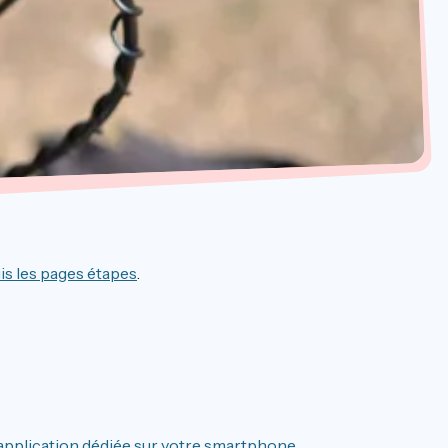
is les pages étapes
.
application dédiée sur votre smartphone
.