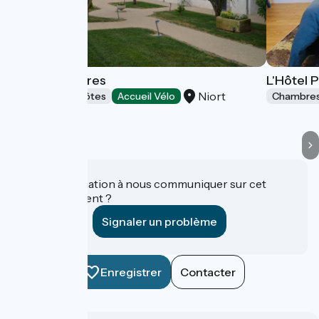
Logis de Sèvres
L'Hôtel P
Niort
Chambres d'Hôtes
Accueil Vélo
Chambres
Une information à nous communiquer sur cet
établissement ?
Signaler un problème
Enregistrer
Contacter