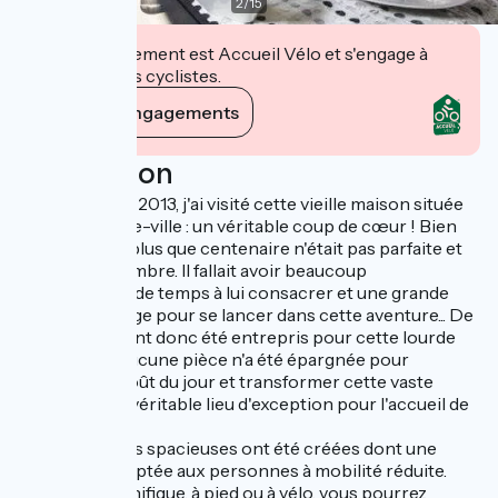
2
/
15
Cet établissement est Accueil Vélo et s'engage à
accueillir des cyclistes.
Voir ses engagements
Description
En septembre 2013, j'ai visité cette vieille maison située
en plein centre-ville : un véritable coup de cœur ! Bien
sûr, la maison plus que centenaire n'était pas parfaite et
était plutôt sombre. Il fallait avoir beaucoup
d'imagination, de temps à lui consacrer et une grande
dose de courage pour se lancer dans cette aventure... De
gros travaux ont donc été entrepris pour cette lourde
rénovation. Aucune pièce n'a été épargnée pour
remettre au goût du jour et transformer cette vaste
maison en un véritable lieu d'exception pour l'accueil de
mes hôtes.
Cinq chambres spacieuses ont été créées dont une
familiale et adaptée aux personnes à mobilité réduite.
Un cadre magnifique, à pied ou à vélo, vous pourrez