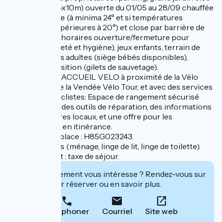
avec piscine (5x10m) ouverte du 01/05 au 28/09 chauffée
par géothermie (à minima 24° et si températures
extérieures supérieures à 20°) et close par barrière de
sécurité (avec horaires ouverture/fermeture pour
garantir propreté et hygiène), jeux enfants, terrain de
pétanque, vélos adultes (siège bébés disponibles),
barque à disposition (gilets de sauvetage).
Hébergement ACCUEIL VELO à proximité de la Vélo
Francette et de la Vendée Vélo Tour, et avec des services
adaptés aux cyclistes: Espace de rangement sécurisé
pour les vélos, des outils de réparation, des informations
sur les itinéraires locaux, et une offre pour les
cyclotouristes en itinérance.
Autre gîte sur place : H85G023243.
Tarif tout inclus (ménage, linge de lit, linge de toilette).
En supplément : taxe de séjour.
Cet établissement vous intéresse ? Rendez-vous sur
leur site pour réserver ou en savoir plus.
Téléphoner
Courriel
Site web