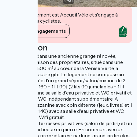
2
/
50
Cet établissement est Accueil Vélo et s'engage à
accueillir des cyclistes.
Voir ses engagements
Description
Gîte aménagé dans une ancienne grange rénovée,
mitoyen à la maison des propriétaires, situé dans une
propriété de 3500 m² au cœur de la Venise Verte, à
proximité d'un autre gîte. Le logement se compose au
rez-de-chaussée d'un grand séjour/salon/cuisine, de 2
chambres (1 lit 160 + 1 lit 90) (2 lits 90 jumelables + 1 lit
90) avec chacune sa salle d'eau privative et WC privatif et
séparé, et d'un WC indépendant supplémentaire. A
l'étage, une mezzanine avec coin détente (jeux, livres) et 1
chambre (1 lits 140) avec sa salle d'eau privative et WC
privatif séparé. Wifi gratuit.
À l'extérieur : 2 terrasses privatives (salon de jardin) et un
espace avec barbecue en pierre. En commun avec un
autre gîte et les propriétaires : parking, grand jardin clos