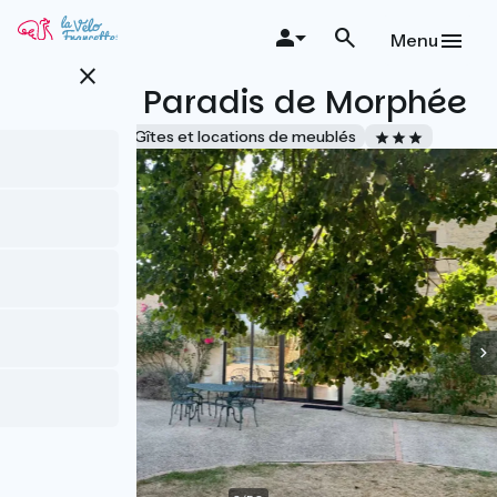
Aller
au
Menu
contenu
close
principal
Le Petit Paradis de Morphée
Accueil Vélo
Gîtes et locations de meublés