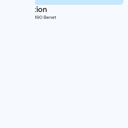
Localisation
La Meugne 85490 Benet