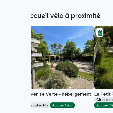
Autres Accueil Vélo à proximité
Camping La Venise Verte - hébergement
Le Petit
de groupes
Gîtes et 
Hébergements collectifs
Accueil Vélo
Accueil V
Coulon