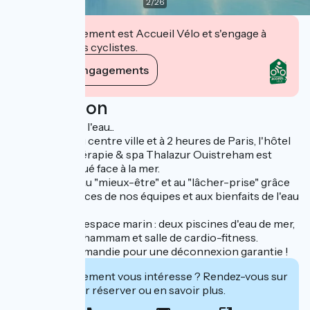
2
/
26
Cet établissement est Accueil Vélo et s'engage à
accueillir des cyclistes.
Voir ses engagements
Description
Les pieds dans l'eau...
A proximité du centre ville et à 2 heures de Paris, l'hôtel
4* Thalassothérapie & spa Thalazur Ouistreham est
idéalement situé face à la mer.
Laissez place au "mieux-être" et au "lâcher-prise" grâce
aux compétences de nos équipes et aux bienfaits de l'eau
de mer.
Accès libre à l'espace marin : deux piscines d'eau de mer,
sauna, jacuzzi, hammam et salle de cardio-fitness.
Cap sur la Normandie pour une déconnexion garantie !
Cet établissement vous intéresse ? Rendez-vous sur
leur site pour réserver ou en savoir plus.