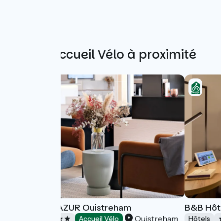
Autres Accueil Vélo à proximité
Hôtel THALAZUR Ouistreham
B&B Hôt
Ouistreham
Hôtels
Accueil Vélo
Hôtels