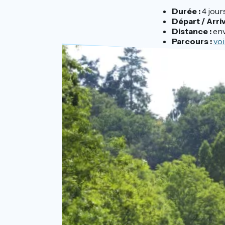
Durée :
4 jour
Départ / Arri
Distance :
env
Parcours :
voi