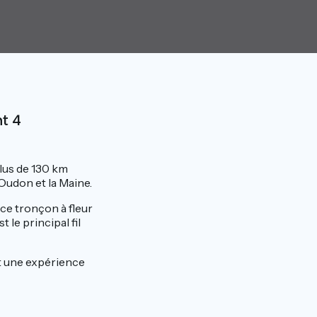
t 4
plus de 130 km
l’Oudon et la Maine.
 ce tronçon à fleur
t le principal fil
 une expérience