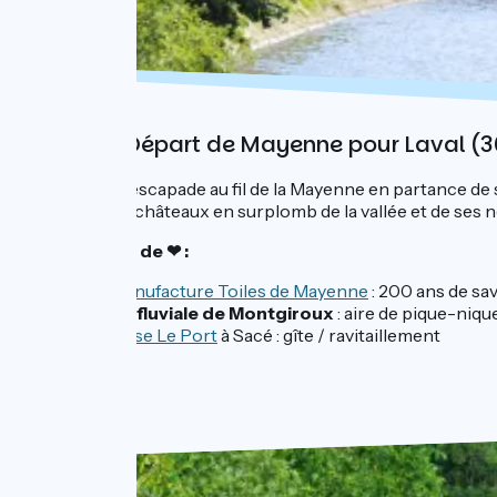
Jour 1 : Départ de Mayenne pour Laval (
Début de l'escapade au fil de la Mayenne en partance de 
splendides châteaux en surplomb de la vallée et de se
Nos coups de ❤ :
La
manufacture Toiles de Mayenne
: 200 ans de sa
Halte fluviale de Montgiroux
: aire de pique-niqu
L'
Écluse Le Port
à Sacé : gîte / ravitaillement