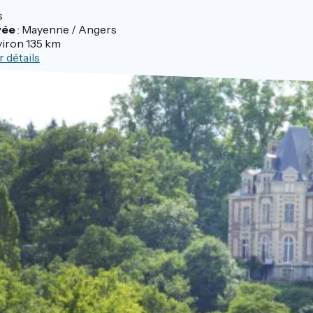
s
vée
: Mayenne / Angers
iron 135 km
r détails