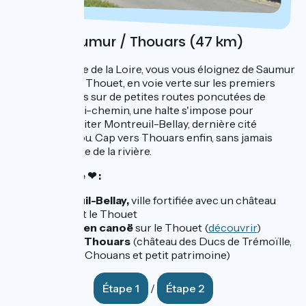
Jour 1 : Saumur / Thouars (47 km)
À la confluence de la Loire, vous vous éloignez de Saumur
par la vallée du Thouet, en voie verte sur les premiers
kilomètres puis sur de petites routes poncutées de
vignobles. À mi-chemin, une halte s'impose pour
déjeuner et visiter Montreuil-Bellay, dernière cité
fortifiée d'Anjou. Cap vers Thouars enfin, sans jamais
prendre le large de la rivière.
Nos coups de ❤ :
Montreuil-Bellay,
ville fortifiée avec un château
dominant le Thouet
Balades en canoë
sur le Thouet (
découvrir
)
Visite de
Thouars
(château des Ducs de Trémoïlle,
pont des Chouans et petit patrimoine)
Étape 1
/
Étape 2