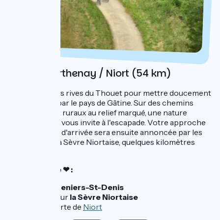
Jour 3 : Parthenay / Niort (54 km)
Vous quittez les rives du Thouet pour mettre doucement
le cap au Sud, par le pays de Gâtine. Sur des chemins
champêtres et ruraux au relief marqué, une nature
omniprésente vous invite à l'escapade. Votre approche
de l'ultime ville d'arrivée sera ensuite annoncée par les
méandres de la Sèvre Niortaise, quelques kilomètres
avant Niort.
Nos coups de ❤ :
Champdeniers-St-Denis
Arrivée sur
la Sèvre Niortaise
Découverte de
Niort