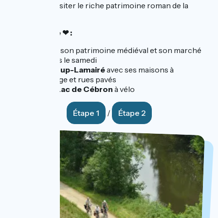
pauses pour visiter le riche patrimoine roman de la
région.
Nos coups de ❤ :
Airvault
, son patrimoine médiéval et son marché
aux halles le samedi
Saint-Loup-Lamairé
avec ses maisons à
colombage et rues pavés
Tour du
Lac de Cébron
à vélo
Étape 1
/
Étape 2