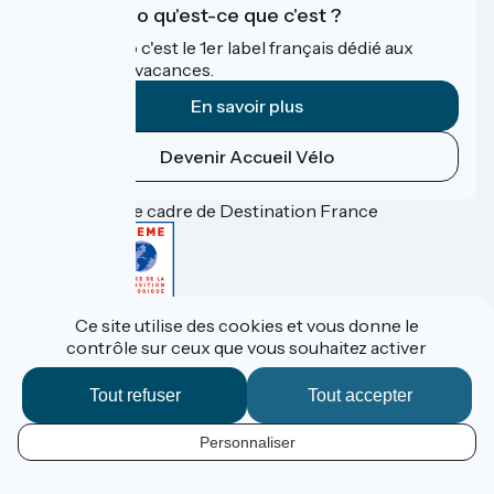
Accueil Vélo qu'est-ce que c'est ?
Accueil Vélo c'est le 1er label français dédié aux
cyclistes en vacances.
En savoir plus
Devenir Accueil Vélo
Financé dans le cadre de Destination France
Accueil Vélo Pro
Ce site utilise des cookies et vous donne le
Espace Presse
contrôle sur ceux que vous souhaitez activer
Espace Pro
Mentions légales
Confidentialité
Tout refuser
Tout accepter
Contact
Réalisation :
StudioJuillet
et
France Vélo Tourisme
Personnaliser
FR