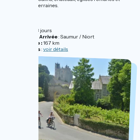
fontaines souterraines.
Détails
Durée :
3 jours
Départ / Arrivée
: Saumur / Niort
Distance :
167 km
Parcours
:
voir détails