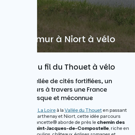
De Saumur à Niort à vélo
170 km au fil du Thouet à vélo
Constellée de cités fortifiées, un
parcours à travers une France
pittoresque et méconnue
De la
Vallée de La Loire
à la
Vallée du Thouet
en passant
par Thouars, Parthenay et Niort, cette idée parcours
sur La Vélo Francette® aborde de près le
chemin des
pèlerins de Saint-Jacques-de-Compostelle
, riche en
vieux ponts, moulins, châteaux, églises romanes et